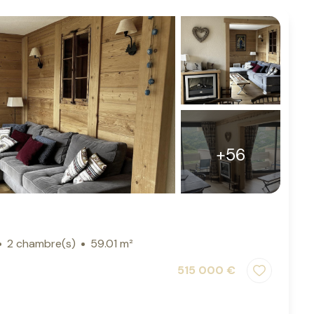
+56
2 chambre(s)
59.01 m²
515 000 €