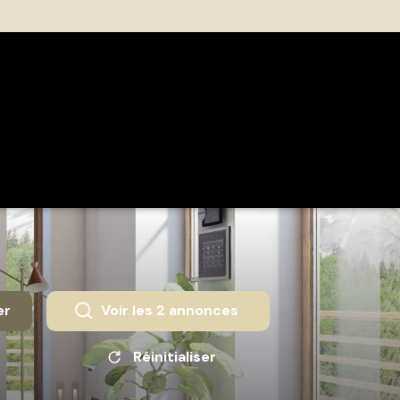
er
Voir les
2
annonces
Réinitialiser