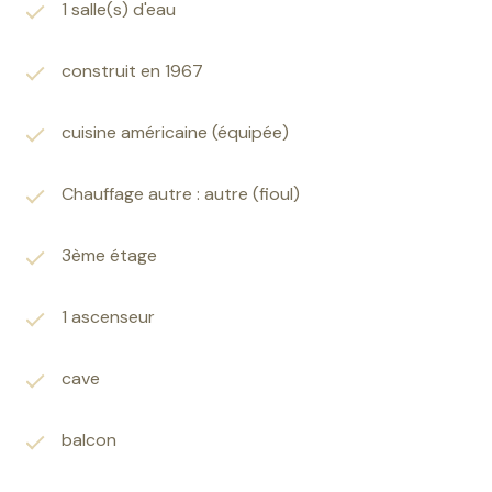
cave et un casier à skis complètent ce bien.
1 salle(s) d'eau
Ne manquez pas cette opportunité unique de vous
offrir un cadre de vie exceptionnel. Contactez nous
construit en 1967
dès aujourd'hui pour organiser une visite et découvrir
par vous-même tout le potentiel de cet appartement.
cuisine américaine (équipée)
À proximité, vous trouverez le Centre de la station et
le quartier de la Croisette pour faciliter votre
quotidien.
Chauffage autre : autre (fioul)
Honoraires à charge du vendeur. Les informations sur
les risques auxquels ce bien est exposé sont
3ème étage
disponibles sur le site Géorisques
www.georisques.gouv.fr.
1 ascenseur
Les informations sur les risques auxquels ce bien est
exposé sont disponibles sur le site
Géorisques
cave
balcon