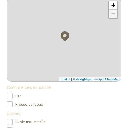
+
−
Leaflet
|
©
Maps
|
© OpenStreetMap
Jawg
Commerces et santé
Bar
Presse et Tabac
Ecoles
École maternelle