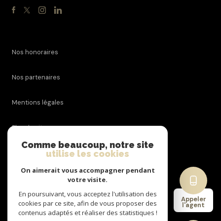
Nos honoraires
Nos partenaires
Mentions légales
Plan du site
Comme beaucoup, notre site
Admin
utilise les cookies
On aimerait vous accompagner pendant
Politique RGPD
votre visite.
En poursuivant, vous acceptez l'utilisation des
Appeler
Cookies
cookies par ce site, afin de vous proposer des
l'agent
contenus adaptés et réaliser des statistiques !