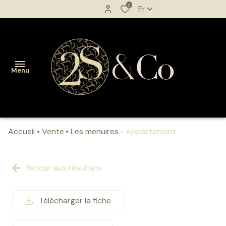
0
Fr
Menu
Accueil
Vente
Les menuires
Appartement
accueil
acheter
Retour aux résultats
vendre
Télécharger la fiche
biens
vendus