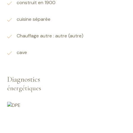
Les informations sur les risques auxquels ce bien est
construit en 1900
exposé sont disponibles sur le site Géorisques
www.georisques.gouv.fr.
cuisine séparée
Les informations sur les risques auxquels ce bien est
Chauffage autre : autre (autre)
exposé sont disponibles sur le site
Géorisques
cave
Diagnostics
énergétiques