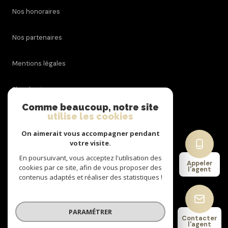
Nos honoraires
Nos partenaires
Mentions légales
Plan du site
Comme beaucoup, notre site
utilise les cookies
Admin
On aimerait vous accompagner pendant
Politique RGPD
votre visite.
En poursuivant, vous acceptez l'utilisation des
Appeler
cookies par ce site, afin de vous proposer des
Cookies
l'agent
contenus adaptés et réaliser des statistiques !
© 2026 | Tous droits réservés
PARAMÉTRER
Contacter
l'agent