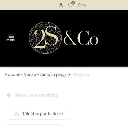
0
Fr
Menu
Accueil
Vente
Aime la plagne
Maison
accueil
acheter
Retour aux résultats
vendre
Télécharger la fiche
biens
vendus