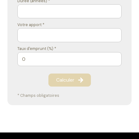
Durée (années) *
Votre apport *
Taux d'emprunt (%) *
Calculer
* Champs obligatoires